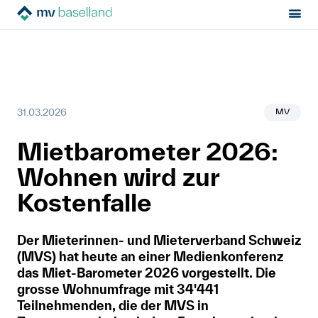
Sektion:
News
Mietbarometer 2026 Medienmitteilung
MV Baselland
Mietrecht
MV
31.03.2026
Hilfe von Fachleuten
Mietbarometer 2026:
Politik & Positionen
Wohnen wird zur
Über uns
Kostenfalle
Der Mieterinnen- und Mieterverband Schweiz
Kontakt
(MVS) hat heute an einer Medienkonferenz
Mitglied werden
das Miet-Barometer 2026 vorgestellt. Die
grosse Wohnumfrage mit 34'441
Newsletter
Teilnehmenden, die der MVS in