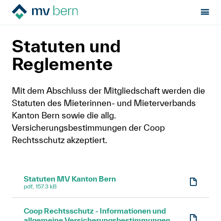
Sektion:
MV Bern
Über uns
Statuten und Reglemente
MV Bern
Statuten und
Mietrecht
Reglemente
Hilfe von Fachleuten
Mit dem Abschluss der Mitgliedschaft werden die
Statuten des Mieterinnen- und Mieterverbands
Politik & Positionen
Kanton Bern sowie die allg.
Versicherungsbestimmungen der Coop
Über uns
Rechtsschutz akzeptiert.
Français
Statuten MV Kanton Bern
pdf, 157.3 kB
Newsletter
Coop Rechtsschutz - Informationen und
Kontakt
allgemeine Versicherungsbestimmungen