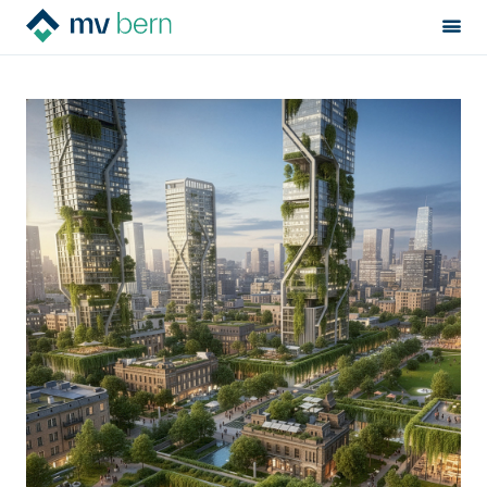
Sektion:
News
MV Bern
«Es reicht nicht, einfach mehr Wohnungen zu bauen»
Mietrecht
Hilfe von Fachleuten
Politik & Positionen
Über uns
Français
Newsletter
Kontakt