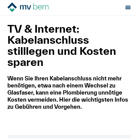
Sektion:
Mietrecht
Während der Miete
TV & Internet
MV Bern
TV & Internet:
Mietrecht
Kabelanschluss
stilllegen und Kosten
Hilfe von Fachleuten
sparen
Politik & Positionen
Wenn Sie Ihren Kabelanschluss nicht mehr
benötigen, etwa nach einem Wechsel zu
Über uns
Glasfaser, kann eine Plombierung unnötige
Kosten vermeiden. Hier die wichtigsten Infos
zu Gebühren und Vorgehen.
Français
Newsletter
Kontakt