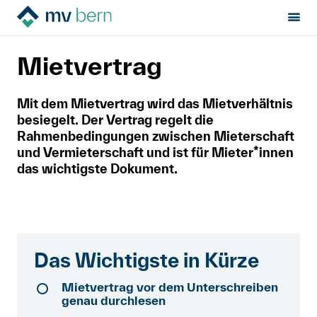
Sektion:
Mietrecht
Vor der Miete
Mietvertrag
MV Bern
Mietvertrag
Mietrecht
Mit dem Mietvertrag wird das Mietverhältnis
besiegelt. Der Vertrag regelt die
Hilfe von Fachleuten
Rahmenbedingungen zwischen Mieterschaft
und Vermieterschaft und ist für Mieter*innen
Politik & Positionen
das wichtigste Dokument.
Über uns
Français
Das Wichtigste in Kürze
Newsletter
Mietvertrag vor dem Unterschreiben
genau durchlesen
Kontakt