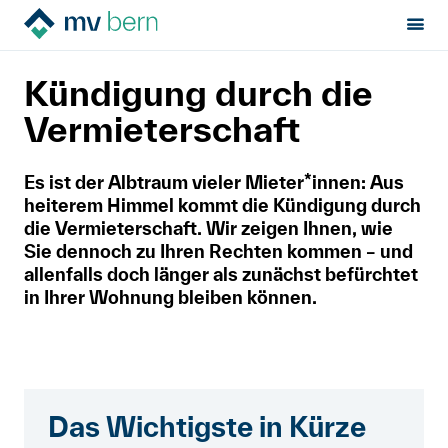
Sektion:
Mietrecht
Ende der Miete
MV Bern
Kündigung durch die
Kündigung durch die Vermieterschaft
Mietrecht
Vermieterschaft
Hilfe von Fachleuten
Es ist der Albtraum vieler Mieter*innen: Aus
heiterem Himmel kommt die Kündigung durch
Politik & Positionen
die Vermieterschaft. Wir zeigen Ihnen, wie
Sie dennoch zu Ihren Rechten kommen – und
allenfalls doch länger als zunächst befürchtet
Über uns
in Ihrer Wohnung bleiben können.
Français
Newsletter
Das Wichtigste in Kürze
Kontakt