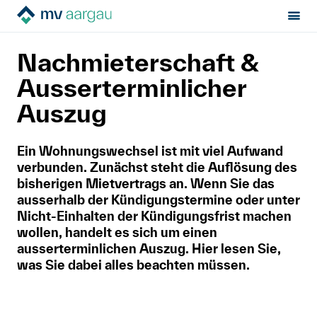
Sektion:
Mietrecht
Ende der Miete
MV Aargau
Nachmieterschaft &
Nachmieterschaft & Ausserterminlicher Auszug
Mietrecht
Ausserterminlicher
Auszug
Hilfe von Fachleuten
Ein Wohnungswechsel ist mit viel Aufwand
Politik & Positionen
verbunden. Zunächst steht die Auflösung des
bisherigen Mietvertrags an. Wenn Sie das
Über uns
ausserhalb der Kündigungstermine oder unter
Nicht-Einhalten der Kündigungsfrist machen
wollen, handelt es sich um einen
Kontakt
ausserterminlichen Auszug. Hier lesen Sie,
was Sie dabei alles beachten müssen.
Mitglied werden
Newsletter