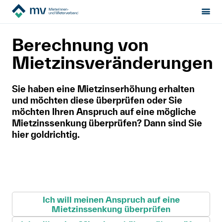
Mieterinnen- & Mieterverband
Mietrecht
Sektion:
wählen
Berechnung von
Unterlagen und Tools
Mietzinsrechner
Mietzinsveränderungen
Mietrecht
Hilfe von Fachleuten
Sie haben eine Mietzinserhöhung erhalten
und möchten diese überprüfen oder Sie
möchten Ihren Anspruch auf eine mögliche
Politik & Positionen
Mietzinssenkung überprüfen? Dann sind Sie
hier goldrichtig.
Über uns
Kontakt
Mitglied werden
Ich will meinen Anspruch auf eine
Mietzinssenkung überprüfen
Newsletter