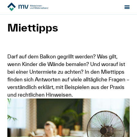
Mieterinnen- & Mieterverband
Mietrecht
Miettipps
Sektion:
wählen
Miettipps
Mietrecht
Hilfe von Fachleuten
Darf auf dem Balkon gegrillt werden? Was gilt,
wenn Kinder die Wände bemalen? Und worauf ist
Politik & Positionen
bei einer Untermiete zu achten? In den Miettipps
finden sich Antworten auf viele alltägliche Fragen –
Über uns
verständlich erklärt, mit Beispielen aus der Praxis
und rechtlichen Hinweisen.
Kontakt
Mitglied werden
Newsletter