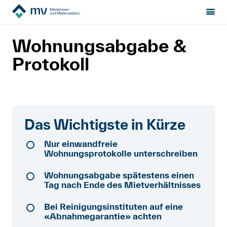
Mieterinnen- & Mieterverband
Mietrecht
Sektion:
wählen
Wohnungsabgabe &
Ende der Miete
Wohnungsabgabe & Protokoll
Protokoll
Mietrecht
Hilfe von Fachleuten
Politik & Positionen
Das Wichtigste in Kürze
Über uns
Nur einwandfreie
Wohnungsprotokolle unterschreiben
Wohnungsabgabe spätestens einen
Kontakt
Tag nach Ende des Mietverhältnisses
Mitglied werden
Bei Reinigungsinstituten auf eine
«Abnahmegarantie» achten
Newsletter